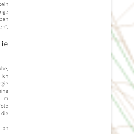
keln
nge
aben
en“,
ie
abe,
 Ich
rgie
eine
 im
Foto
 die
g an