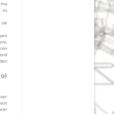
irma
 zu
 sie
lpen
ere,
eren
send
 den
ol
ser
von
rer