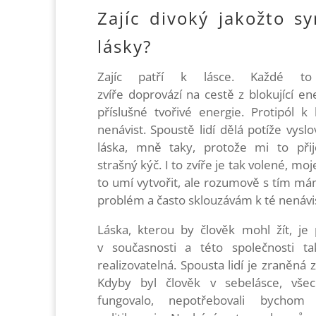
Zajíc divoký jakožto s
lásky?
Zajíc patří k lásce. Každé to 
zvíře
doprovází na cestě z blokující en
příslušné tvořivé energie.
Protipól k 
nenávist. Spoustě lidí dělá potíže vyslo
láska, mně taky, protože mi to přij
strašný kýč. I to zvíře je tak volené, mo
to umí vytvořit, ale rozumově s tím m
problém a často sklouzávám k té nenávis
Láska, kterou by člověk mohl žít, je
v současnosti a této společnosti ta
realizovatelná. Spousta lidí je zraněná z
Kdyby byl člověk v sebelásce, vše
fungovalo, nepotřebovali bychom 