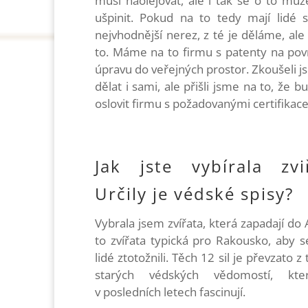
musí naolejovat, ale i tak se o to můž
ušpinit. Pokud na to tedy mají lidé s
nejvhodnější nerez, z té je děláme, ale 
to. Máme na to firmu s patenty na po
úpravu do veřejných prostor. Zkoušeli js
dělat i sami, ale přišli jsme na to, že b
oslovit firmu s požadovanými certifika
Jak jste vybírala zvi
Určily je védské spisy?
Vybrala jsem zvířata, která zapadají do 
to zvířata typická pro Rakousko, aby s
lidé ztotožnili.
Těch 12 sil je převzato z t
starých védských vědomostí, kt
v posledních letech fascinují.