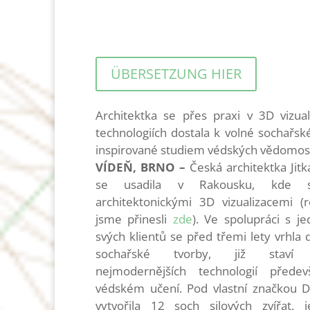
ÜBERSETZUNG HIER
Architektka se přes praxi v 3D vizual
technologiích dostala k volné sochařsk
inspirované studiem védských vědomost
VÍDEŇ, BRNO
–
Česká architektka Jitk
se usadila v Rakousku, kde s
architektonickými 3D vizualizacemi (
jsme přinesli
zde
). Ve spolupráci s j
svých klientů se před třemi lety vrhla 
sochařské tvorby, již staví
nejmodernějších technologií přede
védském učení. Pod vlastní značkou 
vytvořila 12 soch silových zvířat, 