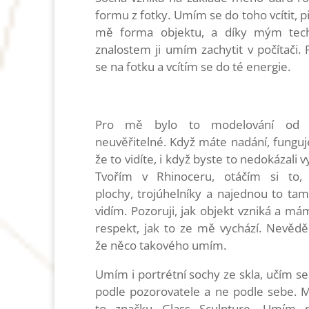
formu z fotky. Umím se do toho vcítit, p
mě forma objektu, a díky mým tec
znalostem ji umím zachytit v počítači.
se na fotku a vcítím se do té energie.
Pro mě bylo to modelování od z
neuvěřitelné. Když máte nadání, funguje
že to vidíte, i když byste to nedokázali 
Tvořím v Rhinoceru, otáčím si to, 
plochy, trojúhelníky a najednou to ta
vidím. Pozoruji, jak objekt vzniká a má
respekt, jak to ze mě vychází. Nevědě
že něco takového umím.
Umím i portrétní sochy ze skla, učím se 
podle pozorovatele a ne podle sebe.
to značku Glass Sculpture.
Umím p