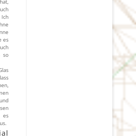
at,
auch
 Ich
chne
enne
e es
duch
h so
Glas
ass
nen,
men
 und
ssen
 es
us.
ial