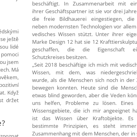
beschäftigt. In Zusammenarbeit mit e
ihrer Geschäftspartner ist sie vor drei Jahre
die freie Bildhauerei eingestiegen, die
neben modernsten Technologien vor allem
dskými
vedisches Wissen stützt. Unter ihrer eig
se ještě
Marke Design 12 hat sie 12 Krafttierskulpt
sou lidé
geschaffen, die die Eigenschaft ei
 pomoci
Schutzkreises besitzen.
rou jsem
„Seit 2018 beschäftige ich mich mit vedis
ktech. Má
Wissen, mit dem, was niedergeschrie
lověkem,
wurde, als die Menschen sich noch in der 
ozitivní
bewegen konnten. Heute sind die Mens
at. Když
etwas blind geworden, aber die Veden kö
st držet
uns helfen, Probleme zu lösen. Eines
.
Wissensgebiete, die ich mir angeeignet h
ist das Wissen über Kraftobjekte. Es
e?
bestimmte Prinzipien, es steht immer
Zusammenhang mit dem Menschen, der in 
ozpoznat