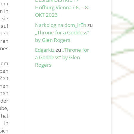
inem
Hofburg Vienna / 6. – 8.
n in
OKT 2023
 sie
Narkolog na dom_lrEn
zu
 auf
„Throne for a Goddess“
enen
by Glen Rogers
uren
nes
Edgarkiz
zu
„Throne for
a Goddess“ by Glen
chem
Rogers
ben
Zeit
chen
nnen
 der
abe,
 hat
 in
sich