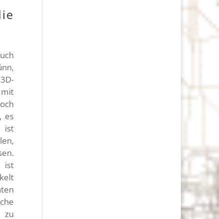
e
auch
ünn,
 3D-
 mit
doch
, es
ist
len,
sen.
ist
kelt
nten
iche
 zu