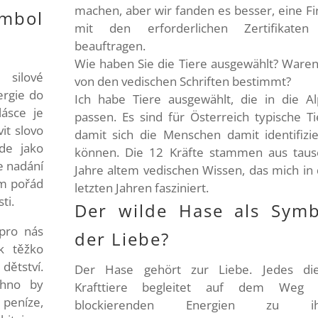
machen, aber wir fanden es besser, eine F
ymbol
mit den erforderlichen Zertifikaten
beauftragen.
Wie haben Sie die Tiere ausgewählt? Waren
silové
von den vedischen Schriften bestimmt?
ergie do
Ich habe Tiere ausgewählt, die in die A
lásce je
passen. Es sind für Österreich typische Ti
vit slovo
damit sich die Menschen damit identifizi
de jako
können. Die 12 Kräfte stammen aus tau
je nadání
Jahre altem vedischen Wissen, das mich in
ám pořád
letzten Jahren fasziniert.
ti.
Der wilde Hase als Symb
 pro nás
der Liebe?
k těžko
 dětství.
Der Hase gehört zur Liebe. Jedes die
chno by
Krafttiere begleitet auf dem Weg 
peníze,
blockierenden Energien zu ih