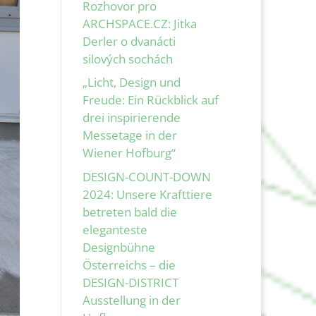
Rozhovor pro
ARCHSPACE.CZ: Jitka
Derler o dvanácti
silových sochách
„Licht, Design und
Freude: Ein Rückblick auf
drei inspirierende
Messetage in der
Wiener Hofburg“
DESIGN-COUNT-DOWN
2024: Unsere Krafttiere
betreten bald die
eleganteste
Designbühne
Österreichs – die
DESIGN-DISTRICT
Ausstellung in der