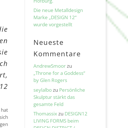
Hofburg.
Die neue Metalldesign
Marke „DESIGN 12“
wurde vorgestellt
ie
nen
Neueste
sie
Kommentare
uch
AndrewSmoor
zu
„Throne for a Goddess“
rt,
by Glen Rogers
 12
seylalbo
zu
Persönliche
Skulptur stärkt das
gesamte Feld
 hat
Thomassix
zu
DESIGN12
sich
LIVING FORMS beim
ngen
DESIGN DISTRICT /