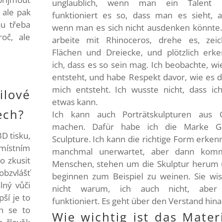
unglaublich, wenn man ein Talent h
ale pak
funktioniert es so, dass man es sieht, 
ou třeba
wenn man es sich nicht ausdenken könnte.
oč, ale
arbeite mit Rhinoceros, drehe es, zei
Flächen und Dreiecke, und plötzlich erk
ich, dass es so sein mag. Ich beobachte, wi
entsteht, und habe Respekt davor, wie es 
mich entsteht. Ich wusste nicht, dass ic
ilové
etwas kann.
ech?
Ich kann auch Porträtskulpturen aus 
machen. Dafür habe ich die Marke Gl
3D tisku,
Sculpture. Ich kann die richtige Form erken
 místním
manchmal unerwartet, aber dann kom
o zkusit
Menschen, stehen um die Skulptur herum
 obzvlášť
beginnen zum Beispiel zu weinen. Sie wi
lný vůči
nicht warum, ich auch nicht, aber
ší je to
funktioniert. Es geht über den Verstand hina
n se to
Wie wichtig ist das Mater