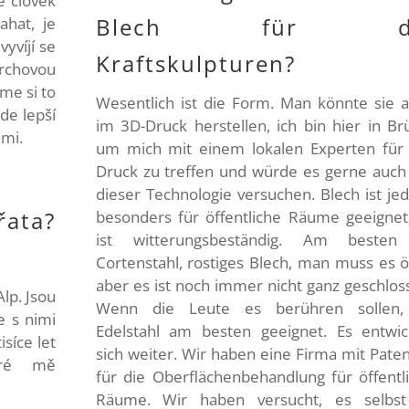
e člověk
Blech für di
ahat, je
vyvíjí se
Kraftskulpturen?
vrchovou
me si to
Wesentlich ist die Form. Man könnte sie 
ude lepší
im 3D-Druck herstellen, ich bin hier in Br
cemi.
um mich mit einem lokalen Experten für
Druck zu treffen und würde es gerne auch
dieser Technologie versuchen. Blech ist je
řata?
besonders für öffentliche Räume geeignet
ist witterungsbeständig. Am besten 
Cortenstahl, rostiges Blech, man muss es ö
aber es ist noch immer nicht ganz geschlos
Alp. Jsou
Wenn die Leute es berühren sollen, 
e s nimi
Edelstahl am besten geeignet. Es entwic
isíce let
sich weiter. Wir haben eine Firma mit Pate
eré mě
für die Oberflächenbehandlung für öffentl
Räume. Wir haben versucht, es selbst