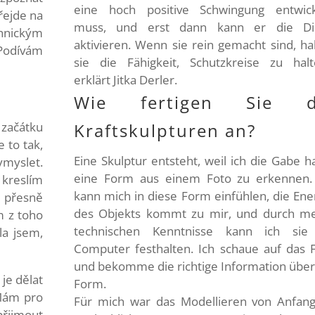
eine hoch positive Schwingung entwic
řejde na
muss, und erst dann kann er die Di
hnickým
aktivieren. Wenn sie rein gemacht sind, h
 Podívám
sie die Fähigkeit, Schutzkreise zu halt
erklärt Jitka Derler.
Wie fertigen Sie d
ačátku
Kraftskulpturen an?
 to tak,
Eine Skulptur entsteht, weil ich die Gabe h
vymyslet.
eine Form aus einem Foto zu erkennen.
kreslím
kann mich in diese Form einfühlen, die Ene
m přesně
des Objekts kommt zu mir, und durch m
m z toho
technischen Kenntnisse kann ich sie
la jsem,
Computer festhalten. Ich schaue auf das 
und bekomme die richtige Information über
je dělat
Form.
 Mám pro
Für mich war das Modellieren von Anfan
řijmout