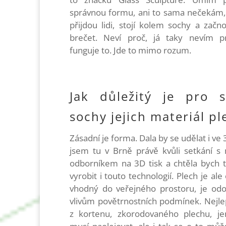
správnou formu
, ani to
sama nečekám,
přijdou lidi, stojí kolem sochy a začn
brečet. Neví proč, já taky nevím pr
funguje to.
Jde to mimo rozum.
Jak důležitý je pro s
sochy jejich materiál pl
Zásadní je forma. Dala by se udělat i ve 
jsem tu v Brně právě kvůli setkání s
odborníkem na 3D tisk a chtěla bych t
vyrobit i touto technologií. Plech je ale
vhodný do veřejného prostoru, je odo
vlivům povětrnostních podmínek. Nejlep
z kortenu, zkorodovaného plechu, je