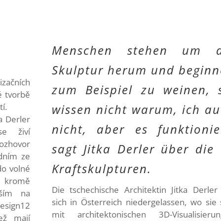
Menschen stehen um d
Skulptur herum und begin
izačních
zum Beispiel zu weinen, 
é tvorbě
í.
wissen nicht warum, ich a
a Derler
nicht, aber es funktionie
e živí
rozhovor
sagt Jitka Derler über die
edním ze
Kraftskulpturen.
do volné
 kromě
Die tschechische Architektin Jitka Derler
vším na
sich in Österreich niedergelassen, wo sie 
Design12
mit architektonischen 3D-Visualisieru
jež mají