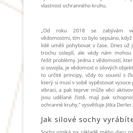
vlastnost ochranného kruhu.
„
Od roku 2018 se zabývám vé
vědomostmi,
tím co bylo sepsáno,
když 
lidé uměli pohybovat v čase. Dnes už j
trochu osleplí, ale védy nám mohou
řešit problémy. Jedna z vědomostí, kte
si osvojila, je vědomost o silových obje
to určité principy, vždy to souvisí s č
který si musí v sobě vypěstovat vysoce p
vibraci, a pak teprve může věci aktivov
jsou udělané čistě, mají pak schopno
ochranné kruhy,” vysvětluje Jitka Derler
Jak silové sochy vyrábít
Socha vzniká na základě mého daru r